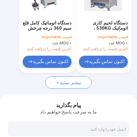
تور کارخانه
کنترل کیفیت
دستگاه لحیم کاری
دستگاه اتوماتیک کامل قلع
اتوماتیک 530KG ،
سیم 360 درجه چرخش
با ما تماس بگیرید
دستگاه لحیم کاری کابل با
950 * 800 * 1290MM
قیمت:
negotiable
قیمت:
negotiable
راندمان بالا
۱ عدد
MOQ:
۱ عدد
MOQ:
اخبار
آخرین قیمت را دریافت کنید
آخرین قیمت را دریافت کنید
درخواست نقل قول
اکنون تماس بگیرید
اکنون تماس بگیرید
بیشتر ببینید
ماشین های سیم پیچ
ماشین چین دار ترمینال
پیام بگذارید
ما به سرعت پاسخ خواهیم داد
دستگاه چین دار لحیم کاری
دستگاه سیم برش و برش