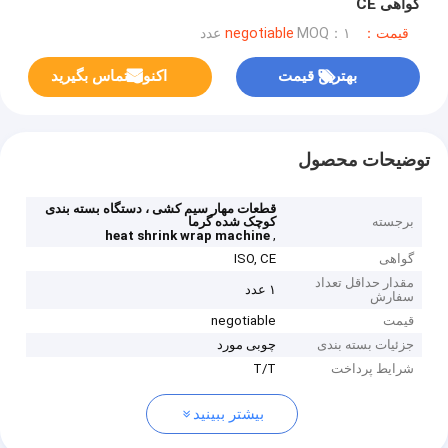
گواهی CE
قیمت：negotiable
MOQ：۱ عدد
بهترین قیمت
اکنون تماس بگیرید
توضیحات محصول
قطعات مهار سیم کشی ، دستگاه بسته بندی
برجسته
کوچک شده گرما
,
heat shrink wrap machine
گواهی
ISO, CE
مقدار حداقل تعداد
۱ عدد
سفارش
قیمت
negotiable
جزئیات بسته بندی
چوبی مورد
شرایط پرداخت
T/T
بیشتر ببینید